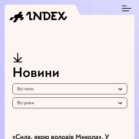
Новини
Всі типи
Всі роки
«Сила, якою володів Микола». У