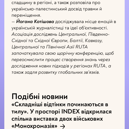
спадщину в регіоні, а також розповіла про
українсько-палестинський досвід травми й
переміщення.
—
Йогана Котішова
досліджувала місце емоцій в
українській журналістиці та ідеї об'єктивності.
Асоціація досліджень Центральної, Південно-
Східної та Східної Європи, Балтії, Кавказу,
Центральної та Північної Азії RUTA
започаткувала свою щорічну конференцію, щоб
переосмислити процес створення знань через
дослідження нових підходів у регіонах RUTA, а
також задля розвитку глобальних зв'язків.
Подібні новини
«Складніші відтінки починаються в
тилу». У просторі INDEX відкрилася
спільна виставка двох військових
«Монохромазія»