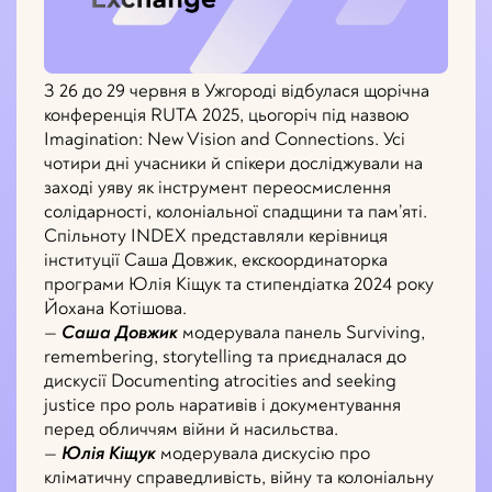
З 26 до 29 червня в Ужгороді відбулася щорічна
конференція RUTA 2025, цьогоріч під назвою
Imagination: New Vision and Connections. Усі
чотири дні учасники й спікери досліджували на
заході уяву як інструмент переосмислення
солідарності, колоніальної спадщини та пам’яті.
Спільноту INDEX представляли керівниця
інституції Саша Довжик, екскоординаторка
програми Юлія Кіщук та стипендіатка 2024 року
Йохана Котішова.
—
Саша Довжик
модерувала панель Surviving,
remembering, storytelling та приєдналася до
дискусії Documenting atrocities and seeking
justice про роль наративів і документування
перед обличчям війни й насильства.
—
Юлія Кіщук
модерувала дискусію про
кліматичну справедливість, війну та колоніальну