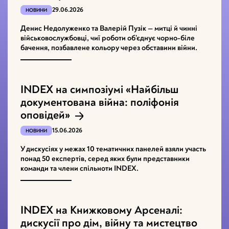
29.06.2026
НОВИНИ
Денис Недолуженко та Валерій Пузік — митці й чинні
військовослужбовці, чиї роботи об’єднує чорно-біле
бачення, позбавлене кольору через обставини війни.
INDEX на симпозіумі «Найбільш
документована війна: поліфонія
оповідей»
15.06.2026
НОВИНИ
У дискусіях у межах 10 тематичних панелей взяли участь
понад 50 експертів, серед яких були представники
команди та члени спільноти INDEX.
INDEX на Книжковому Арсеналі:
дискусії про дім, війну та мистецтво