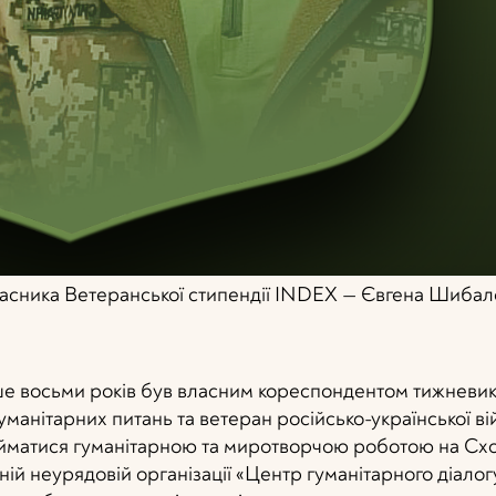
часника Ветеранської стипендії INDEX — Євгена Шибал
ше восьми років був власним кореспондентом тижневи
уманітарних питань та ветеран російсько-української ві
айматися гуманітарною та миротворчою роботою на Схо
ій неурядовій організації «Центр гуманітарного діалог