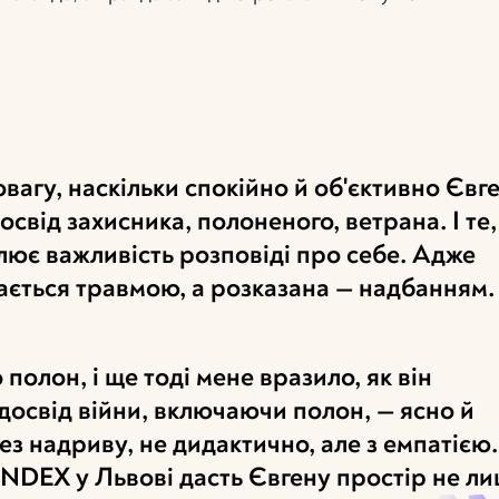
вагу, наскільки спокійно й об'єктивно Євг
свід захисника, полоненого, ветрана. І те,
млює важливість розповіді про себе. Адже
ається травмою, а розказана — надбанням
 полон, і ще тоді мене вразило, як він
освід війни, включаючи полон, — ясно й
без надриву, не дидактично, але з емпатією.
INDEX у Львові дасть Євгену простір не л