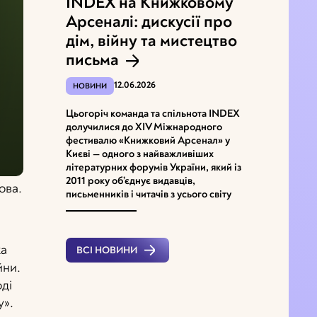
INDEX на Книжковому
Арсеналі: дискусії про
дім, війну та мистецтво
письма
12.06.2026
НОВИНИ
Цьогоріч команда та спільнота INDEX
долучилися до XІV Міжнародного
фестивалю «Книжковий Арсенал» у
Києві ­— одного з найважливіших
літературних форумів України, який із
2011 року об’єднує видавців,
ова.
письменників і читачів з усього світу
ка
ВСІ НОВИНИ
йни.
ді
у».