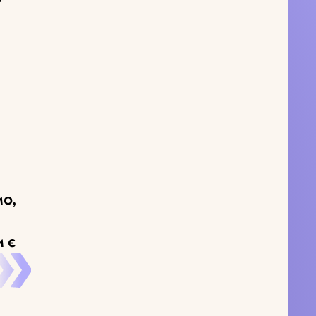
мо,
 є