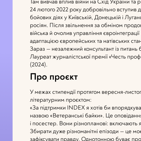
Там вивчав вплив війни на Схід України т
24 лютого 2022 року добровільно вступив д
бойових діях у Київській, Донецькій і Луган
росіян. Після звільнення за обміном прод
війська й очолив управління євроінтеграції
адаптацією європейських та натівських ста
Зараз — незалежний консультант із питань б
Лауреат журналістської премії «Честь проф
(2024).
Про проєкт
У межах стипендії протягом вересня-листо
літературним проєктом:
«За підтримки INDEX я хотів би впорядкува
назвою «Ветеранські байки». Це оповідання
і посестер. Вони різнопланові: включають як к
Збирати дуже різноманітні епізоди — це мо
зафіксувати правду. Однотонною буває проп