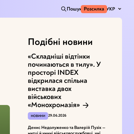
Пошук
Розсилка
УКР
Подібні новини
«Складніші відтінки
починаються в тилу». У
просторі INDEX
відкрилася спільна
виставка двох
військових
«Монохромазія»
29.06.2026
НОВИНИ
Денис Недолуженко та Валерій Пузік —
митці й чинні військовослужбовці, чиї