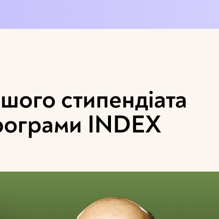
шого стипендіата
програми INDEX