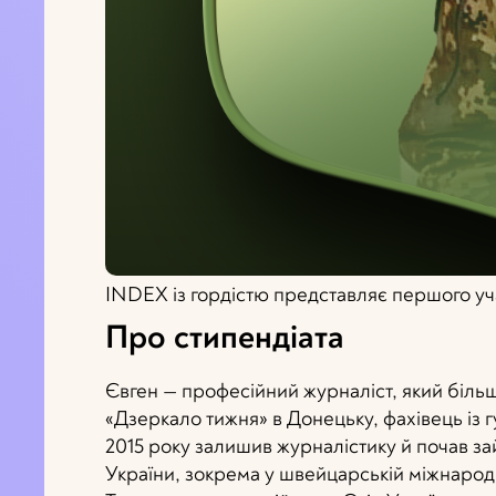
INDEX із гордістю представляє першого у
Про стипендіата
Євген — професійний журналіст, який біль
«Дзеркало тижня» в Донецьку, фахівець із г
2015 року залишив журналістику й почав з
України, зокрема у швейцарській міжнародн