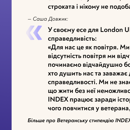
строката і нікому не подоб
— Саша Довжик:
У своєму есе для London U
справедливість:
«Для нас це як повітря. М
відсутність повітря ми ві
починаємо відчайдушно боро
хто душить нас та заважає 
справедливості. Ми не зна
що жити без неї неможливо
INDEX працює заради істор
чого повчитися у ветерана
Більше про Ветеранську стипендію INDE