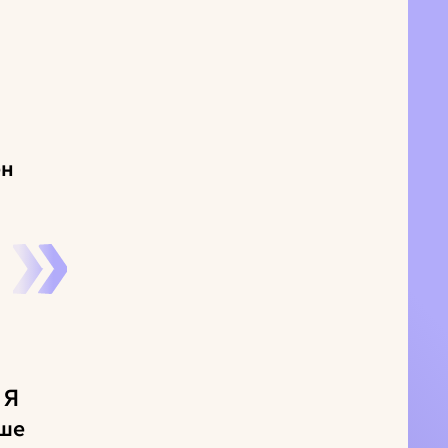
ен
.
 Я
ише