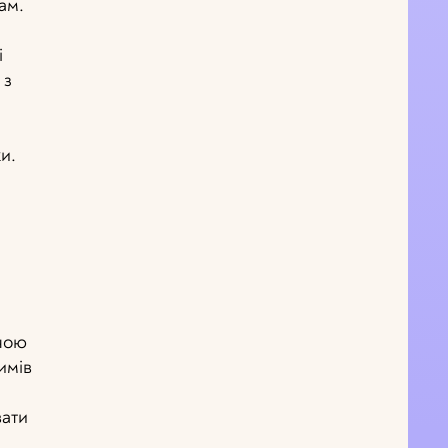
рам.
і
 з
и.
очою
имів
вати