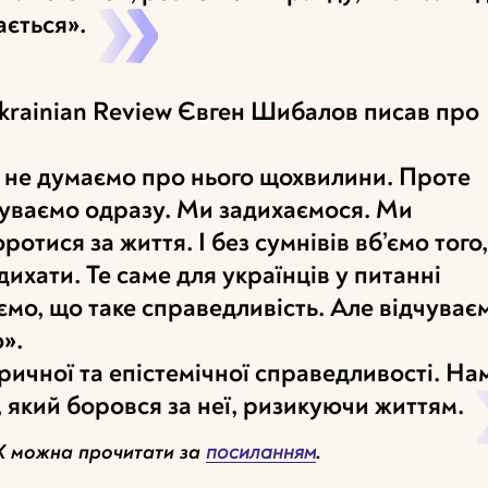
ається».
krainian Review Євген Шибалов писав про
и не думаємо про нього щохвилини. Проте
дчуваємо одразу. Ми задихаємося. Ми
тися за життя. І без сумнівів вб’ємо того,
дихати. Те саме для українців у питанні
ємо, що таке справедливість. Але відчуває
».
ичної та епістемічної справедливості. Нам
, який боровся за неї, ризикуючи життям.
X можна прочитати за
посиланням
.