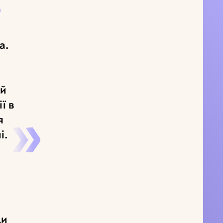
а.
ий
ї в
я
і.
и
ди