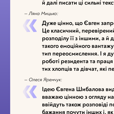
й далі писати ці сильні тек
— Ляна Мицько:
Дуже цінно, що Євген зап
Це класичний, перевірений 
розподілу її з іншими, а й 
такого емоційного вантажу
тип переосмислення. І я д
роботі резидента та праця
тих хлопців та дівчат, які п
— Олеся Яремчук:
Ідею Євгена Шибалова вида
вважаю цінною з огляду на
ввійдуть також розповіді п
бажання почути інших і, як