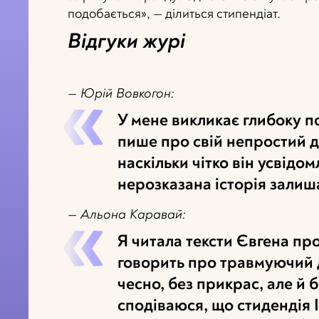
подобається», — ділиться стипендіат.
Відгуки журі
— Юрій Вовкогон:
У мене викликає глибоку по
пише про свій непростий до
наскільки чітко він усвідо
нерозказана історія залиш
— Альона Каравай:
Я читала тексти Євгена про
говорить про травмуючий д
чесно, без прикрас, але й 
сподіваюся, що стидендія 