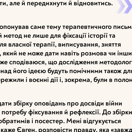
сти, але й передихнути й відновитись.
ропонував саме тему терапевтичного письм
метод не лише для фіксації історії та
для власної терапії, виписування, зняття
, який не може дати навіть розмова чи інш
уже сподіваюся, що дослідження методологі
 над його ідеєю будуть помічними також дл
ережили і воєнні дії і, зокрема, були в полон
ти збірку оповідань про досвіди війни
 потребу фіксування й рефлексії. До збірк
обратимів і посестер. Мені відгукується
 каже Євген, розповісти правду, яка «завж