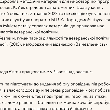
а розробляв методичні матеріали для миротворчих прог
о лав ЗСУ як стрілець-гранатометник. Брав участь у
ській областях. З травня 2022-го сім місяців був у полон
овжив службу як оператор БПЛА. Торік демобілізувався
 в Міністерстві у справах ветеранів, де працював над
ндартів ветеранської політики.
езпеки, гуманітарної діяльності та ветеранської політик
есії» (2015), нагороджений відзнакою «За незламність»
пада Євген працюватиме у Львові над власним
ти та підготувати до видання збірку оповідань під роб
 із власного досвіду й переказ розповідей моїх побрат
омічні сюжети, так і події трагічні, героїчні, звитяжні.
є свідоме рішення, бо тільки так можна хоча би спробу
аганда, а правда завжди строката й нікому не