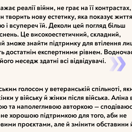
жає реалії війни, не грає на її контрастах,
н творить нову естетику, яка показує життя
ею і всупереч їй. Деколи цей погляд більш
снень. Це високоестетичний, складний,
ий зможе знайти підтримку для втілення л
ють достатнім експертними рівнем. Водноча
його меседж здатні всі відвідувачі.
ьким голосом у ветеранській спільноті, як
нки у війську й жінки після війська. Аліна
ою та наполегливою авторкою — сподіваюс
ане хорошою підтримкою для того, аби не
вими проєктами, але й змінити обставини 