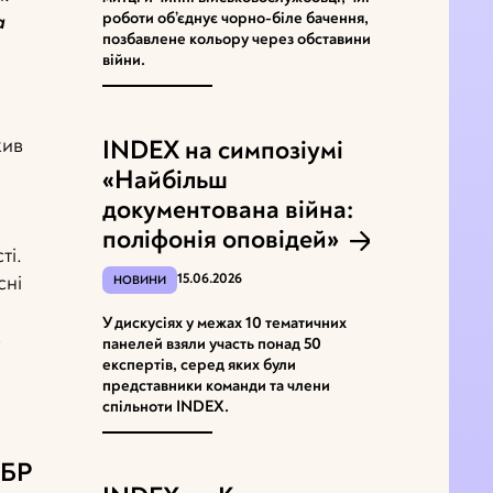
роботи об’єднує чорно-біле бачення,
а
позбавлене кольору через обставини
війни.
жив
INDEX на симпозіумі
«Найбільш
документована війна:
поліфонія оповідей»
ті.
15.06.2026
сні
НОВИНИ
У дискусіях у межах 10 тематичних
в
панелей взяли участь понад 50
експертів, серед яких були
представники команди та члени
спільноти INDEX.
аБР