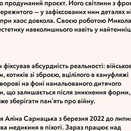
о продуманий проєкт. Його світлини з фро
ережитого — у зафіксованих ним деталях н
опри хаос довкола. Своєю роботою Микол
естетику навколишнього навіть у найтемніш
фіксував абсурдність реальності: військо
, котиків зі зброєю, вцілілого в камуфляжі
Яворові на фоні намальованого дитячого
и, що залишається після зникнення форми, 
же зберігати пам’ять про війну.
я Аліна Сарнацька з березня 2022 до липн
ва медикиня в піхоті. Зараз працює над