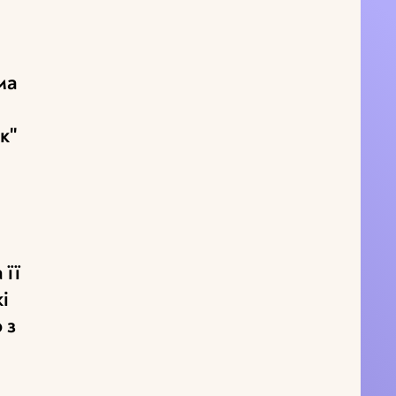
ма
к"
 її
і
 з