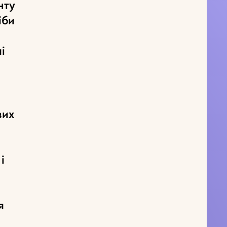
нту
іби
а
і
вих
і
я