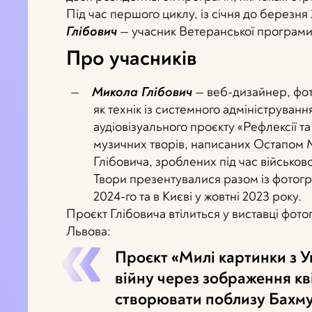
Під час першого циклу, із січня до березн
Глібович
— учасник Ветеранської програми
Про учасників
Микола Глібович
— веб-дизайнер, фот
як технік із системного адмініструван
аудіовізуального проєкту «Рефлексії т
музичних творів, написаних Остапом М
Глібовича, зроблених під час військово
Твори презентувалися разом із фотогра
2024-го та в Києві у жовтні 2023 року.
Проєкт Глібовича втілиться у виставці фото
Львова:
Проєкт «Милі картинки з У
війну через зображення кв
створювати поблизу Бахму