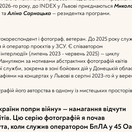
я 2026-го року, до INDEX у Львові приєднаються
Микол
 та
Аліна Сарнацька
— резидентка програми.
окореспондент і фотограф, ветеран. До 2025 року слу
ня й оператор проєктів у ЗСУ. Є співавтором
а інтерлюдії» (липень 2023 - червень 2025) — циклу
ануляком за мотивами абстрактних фотографій квітів
ї служби, зокрема в зоні бойових дій у Донецькій облас
фіями на концертах у Львові в серпні 2023-го й у вере
графій його авторства в одному із мистецьких просторі
країни попри війну» — намагання відчути
ітів. Цю серію фотографій я почав
та, коли служив оператором БпЛА у 45 О