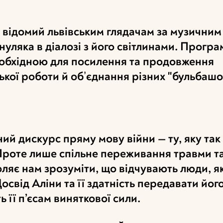
 відомий львівським глядачам за музичним
ляка в діалозі з його світлинами. Програ
еобхідною для посилення та продовження
кої роботи й обʼєднання різних "бульбашо
ий дискурс пряму мову війни — ту, яку так
Проте лише спільне переживання травми та
ляє нам зрозуміти, що відчувають люди, як
освід Аліни та її здатність передавати його
її п’єсам виняткової сили.