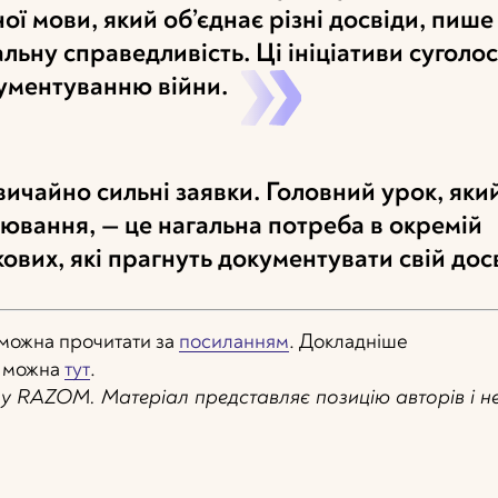
ї мови, який об’єднає різні досвіди, пише
альну справедливість. Ці ініціативи суголос
кументуванню війни.
ичайно сильні заявки. Головний урок, яки
нювання, — це нагальна потреба в окремій
ових, які прагнуть документувати свій досв
можна прочитати за
посиланням
. Докладніше
ї можна
тут
.
у RAZOM. Матеріал представляє позицію авторів і н