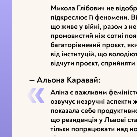
Микола Глібович не відобра
підкреслює її феномени. Ві
що живе у війні, разом з н
промовистий ніж сотні поя
багаторівневий проєкт, як
від інституцій, що володі
відчути проєкт, сприйняти 
— Альона Каравай:
Аліна є важливим феміністс
озвучує незручні аспекти жі
показала себе продуктивн
що резиденція у Львові ст
тільки попрацювати над но