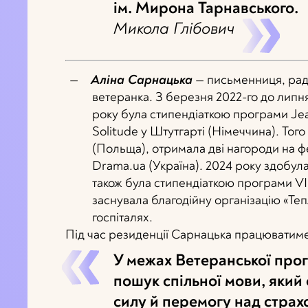
ім. Мирона Тарнавського.
Микола Глібович
Аліна Сарнацька
— письменниця, раді
ветеранка. З березня 2022-го до липня
року була стипендіаткою програми Jea
Solitude у Штутгарті (Німеччина). Тог
(Польща), отримала дві нагороди на 
Drama.ua (Україна). 2024 року здобула
також була стипендіаткою програми VI
заснувала благодійну організацію «Те
госпіталях.
Під час резиденції Сарнацька працюватиме
У межах Ветеранської прог
пошук спільної мови, який 
силу й перемогу над страх