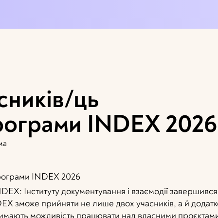
сників/ць
рограми INDEX 2026
ма
EX: Інституту документування і взаємодії завершився
DEX зможе прийняти не лише двох учасників, а й додат
тримають можливість працювати над власними проєктам