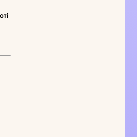
оті
й