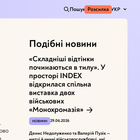
Пошук
Розсилка
УКР
Подібні новини
«Складніші відтінки
починаються в тилу». У
просторі INDEX
відкрилася спільна
виставка двох
військових
«Монохромазія»
29.06.2026
НОВИНИ
.
ково
Денис Недолуженко та Валерій Пузік —
и.
митці й чинні військовослужбовці, чиї