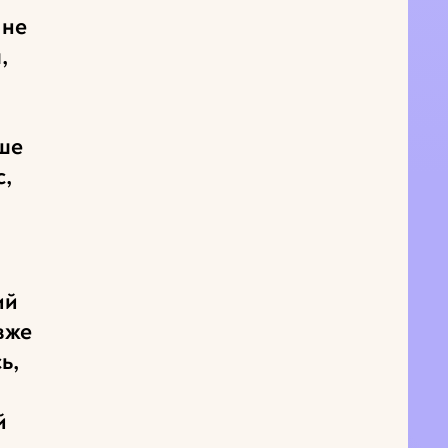
 не
,
ише
с,
ий
 вже
ь,
й