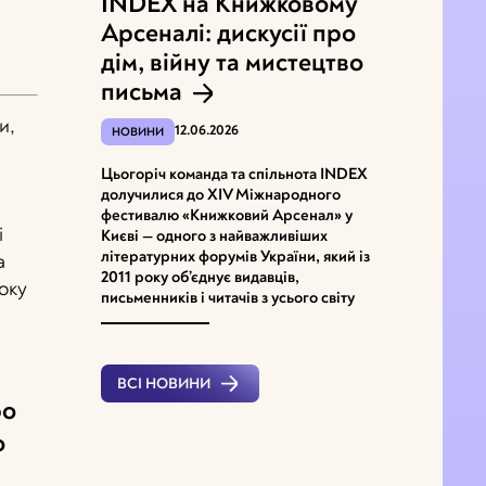
INDEX на Книжковому
Арсеналі: дискусії про
дім, війну та мистецтво
письма
и,
12.06.2026
НОВИНИ
Цьогоріч команда та спільнота INDEX
долучилися до XІV Міжнародного
фестивалю «Книжковий Арсенал» у
і
Києві ­— одного з найважливіших
літературних форумів України, який із
а
2011 року об’єднує видавців,
оку
письменників і читачів з усього світу
ВСІ НОВИНИ
ро
о