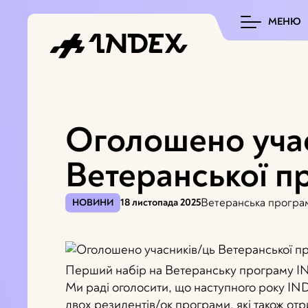
МЕНЮ
Оголошено уча
Ветеранської п
Ветеранська програ
НОВИНИ
18 листопада 2025
Перший набір на Ветеранську програму IND
Ми раді оголосити, що наступного року IN
двох резидентів/ок програми, які також о