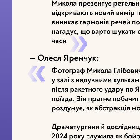
Микола презентує ретельн
відкривають новий вимір п
виникає гармонія речей п
нагадує, що варто шукати 
часи
— Олеся Яремчук:
Фотограф Микола Глібович 
у залі з надувними кульками
після ракетного удару по 
поїзда. Він прагне побачит
роздумує, як абстракція мо
Драматургиня й дослідниц
2024 року служила як бойо