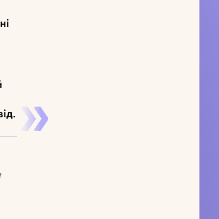
ні
й
ід.
е