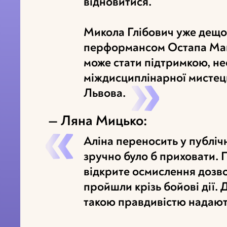
відновитися.
Микола Глібович уже дещо
перформансом Остапа Ману
може стати підтримкою, н
міждисциплінарної мистець
Львова.
— Ляна Мицько:
Аліна переносить у публічн
зручно було б приховати. 
відкрите осмислення дозво
пройшли крізь бойові дії. Д
такою правдивістю надають 