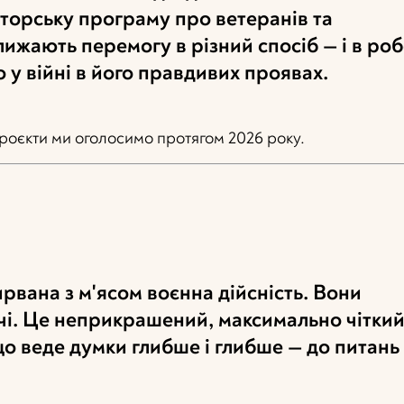
вторську програму про ветеранів та
лижають перемогу в різний спосіб — і в роб
 у війні в його правдивих проявах.
 проєкти ми оголосимо протягом 2026 року.
рвана з м'ясом воєнна дійсність. Вони
чі. Це неприкрашений, максимально чітки
що веде думки глибше і глибше — до питань