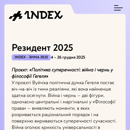
Резидент 2025
4 – 26 грудня 2025
INDEX - ЗИМА 2025
Проєкт: «Політика суперечності: війна і чернь у
філософії Гегеля»
У проєкті Вуйчіка політична думка Гегеля постає
віч-на-віч із тими реаліями, які вона найменше
здатна осягнути. Війна і чернь — дві фігури,
одночасно центральні і маргінальні у «Філософії
права» — виявляють моменти, в яких
розривається раціональний порядок і на
поверхню вириваються суперечності сучасності.
Війна оголює крихкість універсальності в