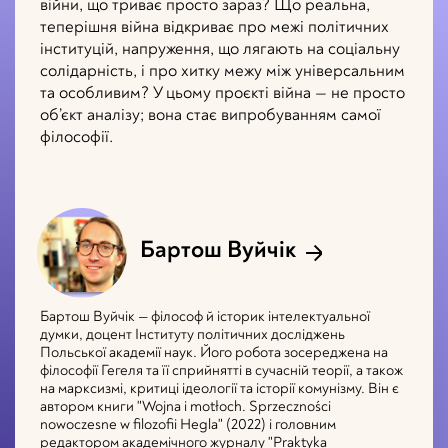
війни, що триває просто зараз? Що реальна,
теперішня війна відкриває про межі політичних
інституцій, напруження, що лягають на соціальну
солідарність, і про хитку межу між універсальним
та особливим? У цьому проєкті війна — не просто
об’єкт аналізу; вона стає випробуванням самої
філософії.
Бартош Вуйчік
Бартош Вуйчік — філософ й історик інтелектуальної
думки, доцент Інституту політичних досліджень
Польської академії наук. Його робота зосереджена на
філософії Гегеля та її сприйнятті в сучасній теорії, а також
на марксизмі, критиці ідеології та історії комунізму. Він є
автором книги "Wojna i motłoch. Sprzeczności
nowoczesne w filozofii Hegla" (2022) і головним
редактором академічного журналу "Praktyka