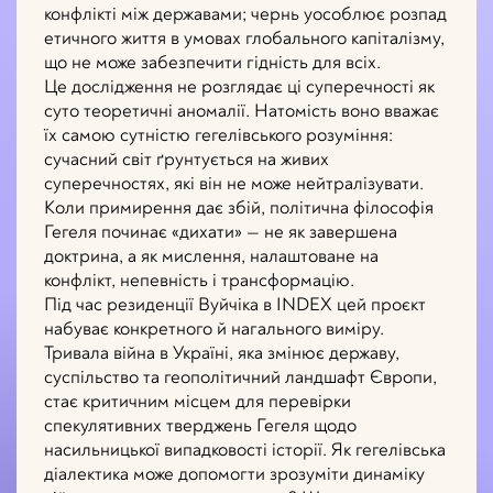
конфлікті між державами; чернь уособлює розпад
етичного життя в умовах глобального капіталізму,
що не може забезпечити гідність для всіх.
Це дослідження не розглядає ці суперечності як
суто теоретичні аномалії. Натомість воно вважає
їх самою сутністю гегелівського розуміння:
сучасний світ ґрунтується на живих
суперечностях, які він не може нейтралізувати.
Коли примирення дає збій, політична філософія
Гегеля починає «дихати» — не як завершена
доктрина, а як мислення, налаштоване на
конфлікт, непевність і трансформацію.
Під час резиденції Вуйчіка в INDEX цей проєкт
набуває конкретного й нагального виміру.
Тривала війна в Україні, яка змінює державу,
суспільство та геополітичний ландшафт Європи,
стає критичним місцем для перевірки
спекулятивних тверджень Гегеля щодо
насильницької випадковості історії. Як гегелівська
діалектика може допомогти зрозуміти динаміку